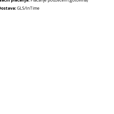
Način plaćanja:
Plaćanje pouzećem (gotovina)
Dostava:
GLS/InTime