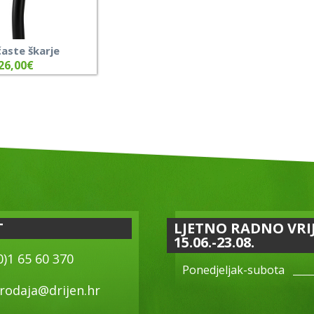
aste škarje
26,00
€
T
LJETNO RADNO VRI
15.06.-23.08.
0)1 65 60 370
Ponedjeljak-subota
rodaja@drijen.hr