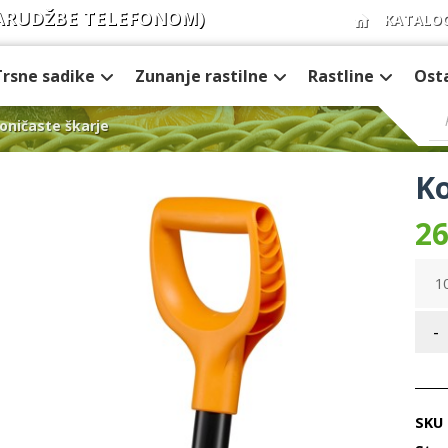
ARUDŽBE TELEFONOM)
KATALO
Trsne sadike
Zunanje rastilne
Rastline
Ost
oničaste škarje
Ko
26
10
-
SKU