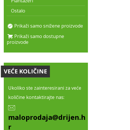
Plantažeri
Ostalo
Prikaži samo snižene proizvode
Prikaži samo dostupne
proizvode
VEĆE KOLIČINE
Ukoliko ste zainteresirani za veće
količine kontaktirajte nas:
maloprodaja@drijen.h
r