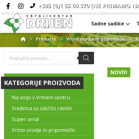
+385 (0)1 65 60 370
(NE PRIMAMO N
Sadne sadike
Products
Vrtno orodje in pripomočki
K
NOVO!
KATEGORIJE PROIZVODA
Na voljo v Vrtnem centru
Sredstva za zaščito rastlin
Super cena!
Vrtno orodje in pripomočki