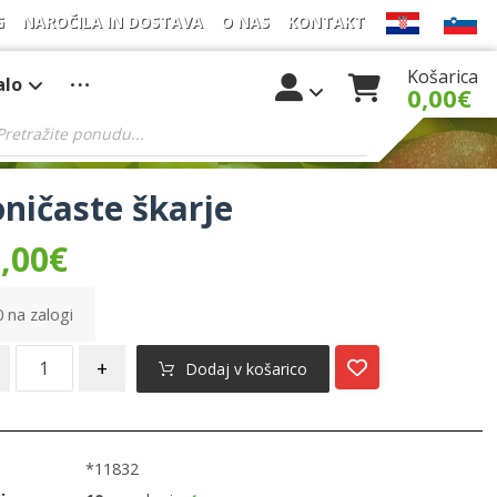
G
NAROČILA IN DOSTAVA
O NAS
KONTAKT
Košarica
alo
0,00
€
ničaste škarje
,00
€
 na zalogi
+
Dodaj v košarico
*11832