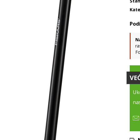
Stan
Kate
N
ra
Fo
VE
Uko
nas