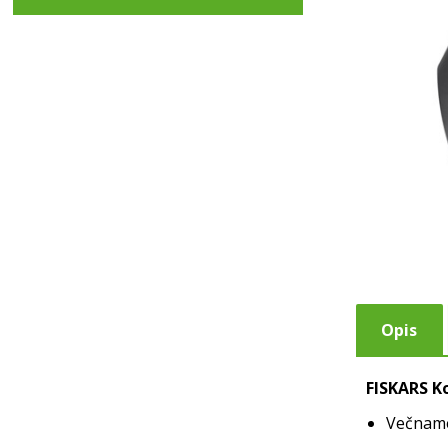
Opis
FISKARS K
Večname