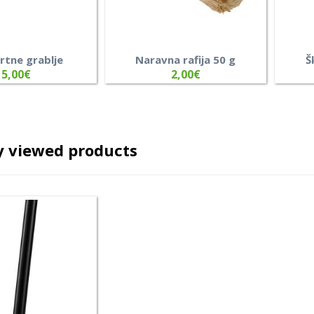
vrtne grablje
Naravna rafija 50 g
Š
5,00
€
2,00
€
y viewed products