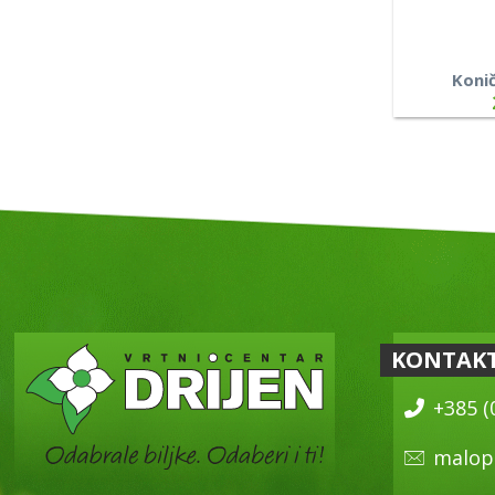
Konič
KONTAK
+385 (
malop