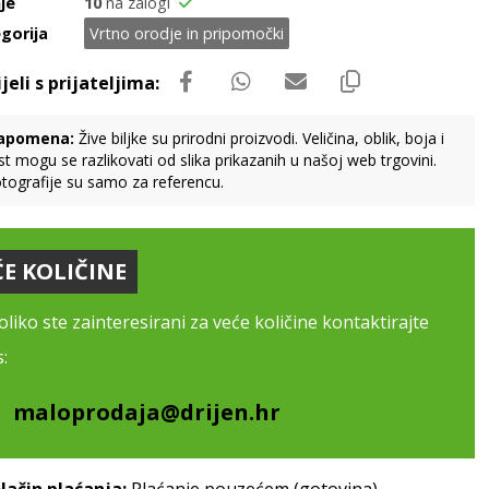
je
10
na zalogi
gorija
Vrtno orodje in pripomočki
apomena:
Žive biljke su prirodni proizvodi. Veličina, oblik, boja i
st mogu se razlikovati od slika prikazanih u našoj web trgovini.
tografije su samo za referencu.
ĆE KOLIČINE
liko ste zainteresirani za veće količine kontaktirajte
:
maloprodaja@drijen.hr