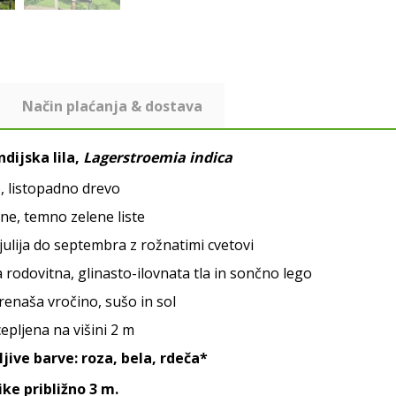
Način plaćanja & dostava
ndijska lila,
Lagerstroemia indica
, listopadno drevo
ne, temno zelene liste
 julija do septembra z rožnatimi cvetovi
 rodovitna, glinasto-ilovnata tla in sončno lego
enaša vročino, sušo in sol
cepljena na višini 2 m
jive barve: roza, bela, rdeča*
ike približno 3 m.