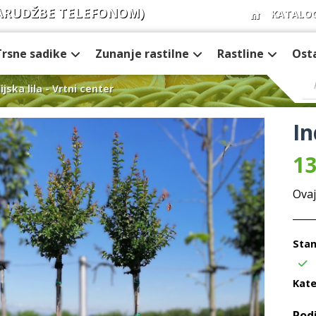
ARUDŽBE TELEFONOM)
KATALO
Trsne sadike
Zunanje rastilne
Rastline
Ost
ijska lila - Vrtni center
In
13
Ovaj
Stan
Kate