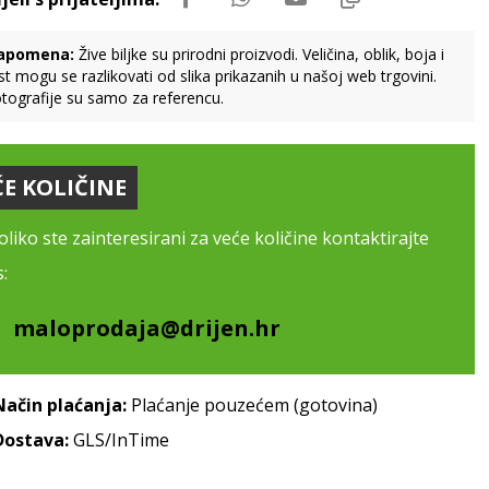
apomena:
Žive biljke su prirodni proizvodi. Veličina, oblik, boja i
st mogu se razlikovati od slika prikazanih u našoj web trgovini.
tografije su samo za referencu.
ĆE KOLIČINE
liko ste zainteresirani za veće količine kontaktirajte
:
maloprodaja@drijen.hr
Način plaćanja:
Plaćanje pouzećem (gotovina)
Dostava:
GLS/InTime