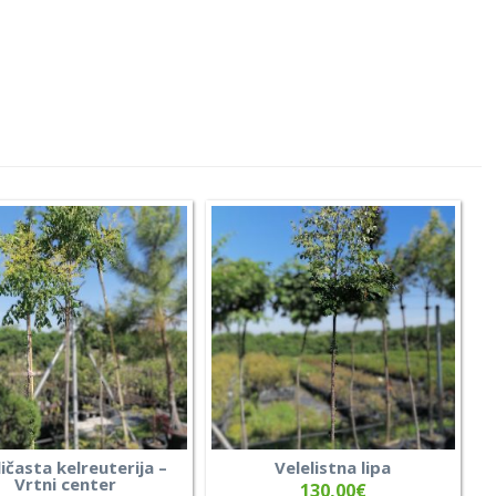
ičasta kelreuterija –
Velelistna lipa
Vrtni center
130,00
€