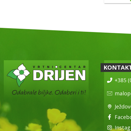
KONTAK
+385 (
malop
Ježdov
Faceb
Insta