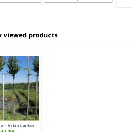
y viewed products
ila – Vrtni center
130,00
€