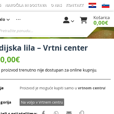
G
NAROČILA IN DOSTAVA
O NAS
KONTAKT
Košarica
alo
0,00
€
dijska lila – Vrtni center
0,00
€
 proizvod trenutno nije dostupan za online kupnju.
je
Proizvod je moguće kupiti samo u
vrtnom centru
!
gorija
Na voljo v Vrtnem centru