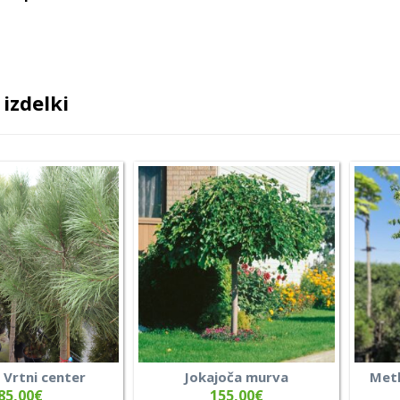
izdelki
– Vrtni center
Jokajoča murva
Metl
85,00
€
155,00
€