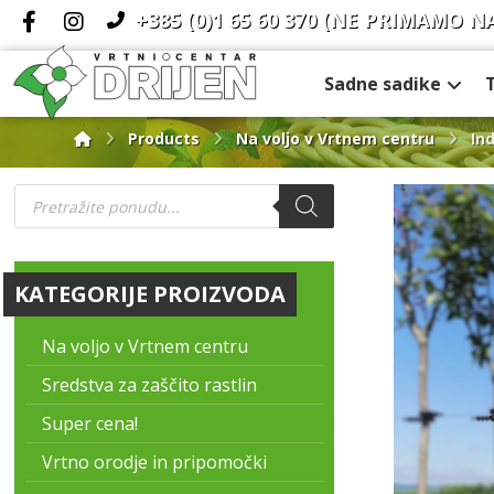
+385 (0)1 65 60 370
(NE PRIMAMO N
Sadne sadike
Products
Na voljo v Vrtnem centru
Ind
KATEGORIJE PROIZVODA
Na voljo v Vrtnem centru
Sredstva za zaščito rastlin
Super cena!
Vrtno orodje in pripomočki