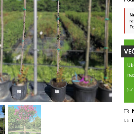
N
ra
Fo
VE
Uko
nas