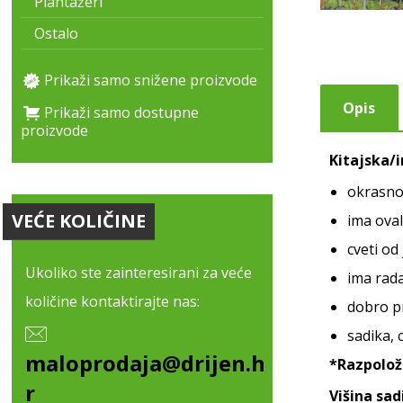
Plantažeri
Ostalo
Prikaži samo snižene proizvode
Opis
Prikaži samo dostupne
proizvode
Kitajska/i
okrasno
VEĆE KOLIČINE
ima oval
cveti od
Ukoliko ste zainteresirani za veće
ima rada
količine kontaktirajte nas:
dobro pr
sadika, 
maloprodaja@drijen.h
*Razpoložl
r
Višina sad