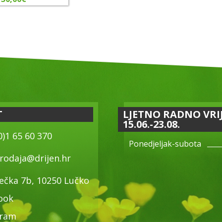
T
LJETNO RADNO VRI
15.06.-23.08.
0)1 65 60 370
Ponedjeljak-subota
rodaja@drijen.hr
ečka 7b, 10250 Lučko
ook
gram