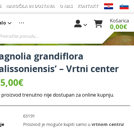
G
NAROČILA IN DOSTAVA
O NAS
KONTAKT
Košarica
alo
0,00
€
gnolia grandiflora
alissoniensis’ – Vrtni center
5,00
€
 proizvod trenutno nije dostupan za online kupnju.
63191
je
Proizvod je moguće kupiti samo u
vrtnom centru
!