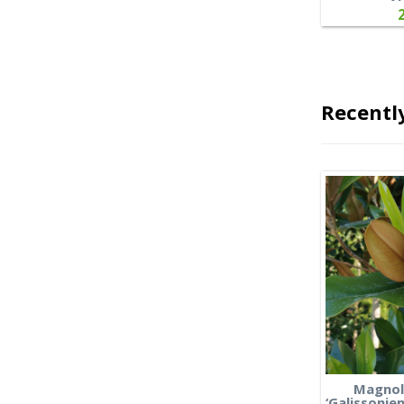
Recentl
Magnoli
‘Galissonien