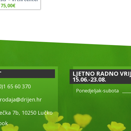
175,00
€
T
LJETNO RADNO VRI
15.06.-23.08.
0)1 65 60 370
Ponedjeljak-subota
rodaja@drijen.hr
ečka 7b, 10250 Lučko
ook