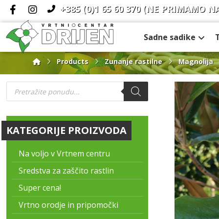
+385 (0)1 65 60 370
(NE PRIMAMO N
Sadne sadike
Products
Zunanje rastilne
Magnolija
KATEGORIJE PROIZVODA
Na voljo v Vrtnem centru
Sredstva za zaščito rastlin
Super cena!
Vrtno orodje in pripomočki