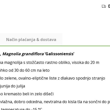
Način plaćanja & dostava
,
Magnolia grandiflora
‘Galissoniensis’
a magnolija s stožčasto rastno obliko, visoka do 20 m
ahko od 30 do 60 cm na leto
lo zelene, ovalno-eliptične liste z dlakavo spodnjo stranjo
junija do julija
so kremasto beli in zelo dišeči
vlažna, dobro odcedna, nevtralna do kisla tla na sončni do p
 temperature do -15 °C