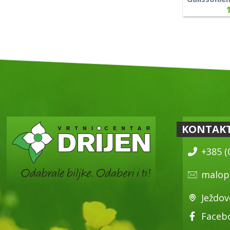
KONTAK
+385 (
malop
Ježdov
Faceb