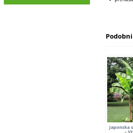
Podobni 
Japonska 
– V