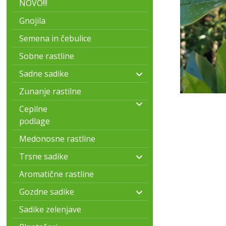
NOVO!!!
Gnojila
Semena in čebulice
Sobne rastline
Sadne sadike
Zunanje rastilne
Cepilne
podlage
Medonosne rastline
Trsne sadike
Aromatične rastline
Gozdne sadike
Sadike zelenjave