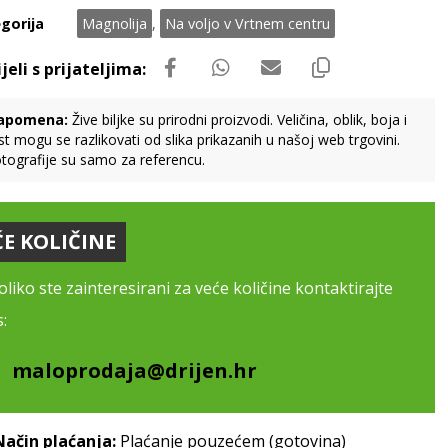
gorija
Magnolija
,
Na voljo v Vrtnem centru
apomena:
Žive biljke su prirodni proizvodi. Veličina, oblik, boja i
st mogu se razlikovati od slika prikazanih u našoj web trgovini.
tografije su samo za referencu.
ĆE KOLIČINE
liko ste zainteresirani za veće količine kontaktirajte
:
maloprodaja@drijen.hr
Način plaćanja:
Plaćanje pouzećem (gotovina)