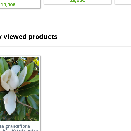
29,00
€
210,00
€
y viewed products
a grandiflora
sis’ – Vrtni center