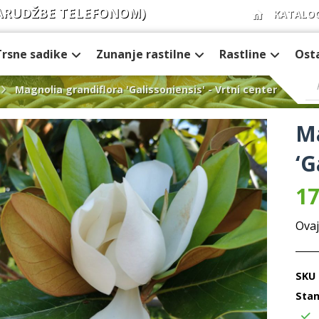
ARUDŽBE TELEFONOM)
KATALO
Trsne sadike
Zunanje rastilne
Rastline
Ost
Magnolia grandiflora 'Galissoniensis' - Vrtni center
Ma
‘G
17
Ovaj
SKU
Stan