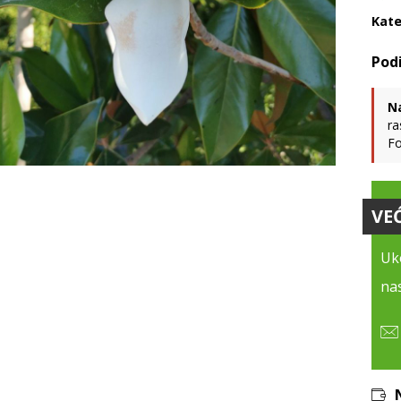
Kate
N
ra
Fo
VE
Uko
nas