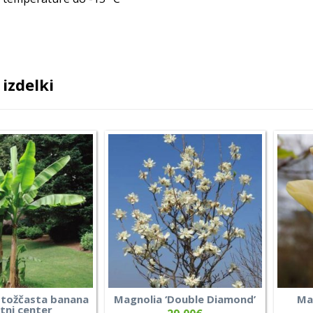
izdelki
stožčasta banana
Magnolia ‘Double Diamond’
Ma
rtni center