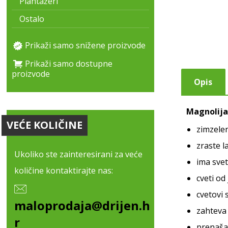
Plantažeri
Ostalo
Prikaži samo snižene proizvode
Prikaži samo dostupne
proizvode
Opis
Magnolija
VEĆE KOLIČINE
zimzelen
zraste l
Ukoliko ste zainteresirani za veće
ima svet
količine kontaktirajte nas:
cveti od 
cvetovi 
maloprodaja@drijen.h
zahteva 
r
prenaša