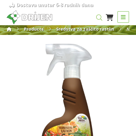
Dostava unutar 6-8 radnih dana
Products
Sredstva za zaščito rastlin
Natu