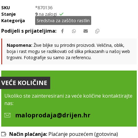
SKU
*870136
Stanje
9
na zalogi
Kategorija
Sredstva za zaščito rastlin
Napomena:
Žive biljke su prirodni proizvodi. Veličina, oblik,
boja i rast mogu se razlikovati od slika prikazanih u našoj web
trgovini. Fotografije su samo za referencu.
VEĆE KOLIČINE
Ukoliko ste zainteresirani za veće količine kontaktirajte
nas:
maloprodaja@drijen.hr
Način plaćanja:
Plaćanje pouzećem (gotovina)