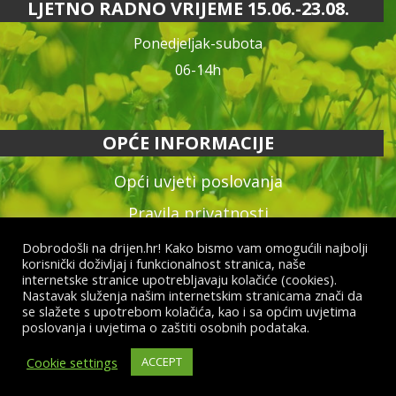
LJETNO RADNO VRIJEME 15.06.-23.08.
Ponedjeljak-subota
06-14h
OPĆE INFORMACIJE
Opći uvjeti poslovanja
Pravila privatnosti
Reklamacija proizvoda
Dobrodošli na drijen.hr! Kako bismo vam omogućili najbolji
korisnički doživljaj i funkcionalnost stranica, naše
Način plaćanja & dostava
internetske stranice upotrebljavaju kolačiće (cookies).
Nastavak služenja našim internetskim stranicama znači da
Raskid ugovora
se slažete s upotrebom kolačića, kao i sa općim uvjetima
poslovanja i uvjetima o zaštiti osobnih podataka.
Cookie settings
ACCEPT
© Drijen d.o.o. – sva prava pridržana
Izrada web shopa:
kT dizajn