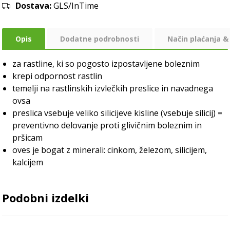
Dostava:
GLS/InTime
Opis
Dodatne podrobnosti
Način plaćanja &
za rastline, ki so pogosto izpostavljene boleznim
krepi odpornost rastlin
temelji na rastlinskih izvlečkih preslice in navadnega
ovsa
preslica vsebuje veliko silicijeve kisline (vsebuje silicij) =
preventivno delovanje proti glivičnim boleznim in
pršicam
oves je bogat z minerali: cinkom, železom, silicijem,
kalcijem
Podobni izdelki