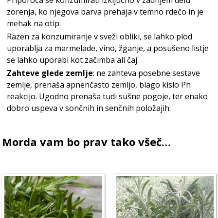
Priporoča se konzumirati izključno v zadnjem delu
zorenja, ko njegova barva prehaja v temno rdečo in je
mehak na otip.
Razen za konzumiranje v sveži obliki, se lahko plod
uporablja za marmelade, vino, žganje, a posušeno listje
se lahko uporabi kot začimba ali čaj.
Zahteve glede zemlje
: ne zahteva posebne sestave
zemlje, prenaša apnenčasto zemljo, blago kislo Ph
reakcijo. Ugodno prenaša tudi sušne pogoje, ter enako
dobro uspeva v sončnih in senčnih položajih.
Morda vam bo prav tako všeč…