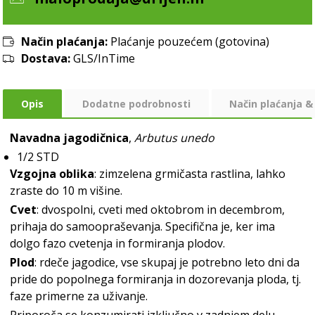
Način plaćanja:
Plaćanje pouzećem (gotovina)
Dostava:
GLS/InTime
Opis
Dodatne podrobnosti
Način plaćanja &
Navadna jagodičnica
,
Arbutus unedo
1/2 STD
Vzgojna oblika
: zimzelena grmičasta rastlina, lahko
zraste do 10 m višine.
Cvet
: dvospolni, cveti med oktobrom in decembrom,
prihaja do samoopraševanja. Specifična je, ker ima
dolgo fazo cvetenja in formiranja plodov.
Plod
: rdeče jagodice, vse skupaj je potrebno leto dni da
pride do popolnega formiranja in dozorevanja ploda, tj.
faze primerne za uživanje.