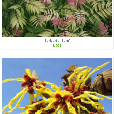
Sorbaria ‘Sem’
8,00
€