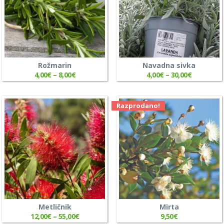
Rožmarin
Navadna sivka
4,00
€
–
8,00
€
4,00
€
–
30,00
€
Razprodano!
Metličnik
Mirta
12,00
€
–
55,00
€
9,50
€