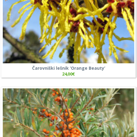
Čarovniški lešnik ‘Orange Beauty’
24,00
€