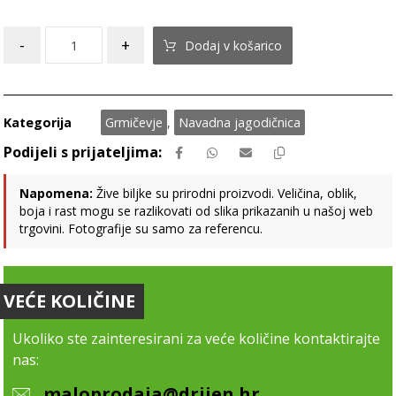
-
+
Dodaj v košarico
Kategorija
Grmičevje
,
Navadna jagodičnica
Napomena:
Žive biljke su prirodni proizvodi. Veličina, oblik,
boja i rast mogu se razlikovati od slika prikazanih u našoj web
trgovini. Fotografije su samo za referencu.
VEĆE KOLIČINE
Ukoliko ste zainteresirani za veće količine kontaktirajte
nas:
maloprodaja@drijen.hr