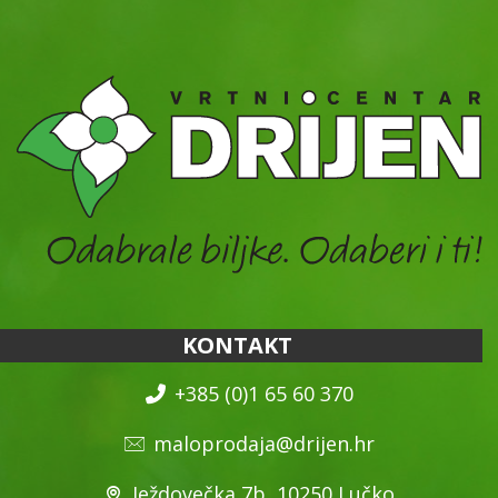
KONTAKT
+385 (0)1 65 60 370
maloprodaja@drijen.hr
Ježdovečka 7b, 10250 Lučko