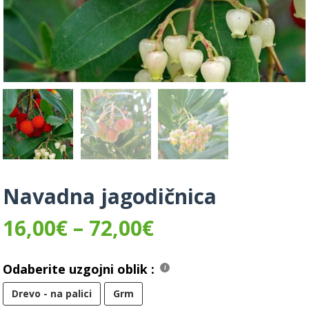
Navadna jagodičnica
16,00
€
–
72,00
€
Odaberite uzgojni oblik :
Drevo - na palici
Grm