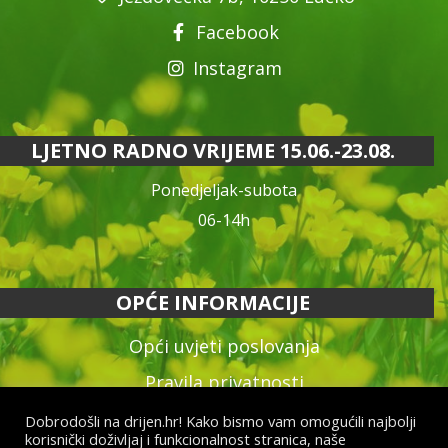
Facebook
Instagram
LJETNO RADNO VRIJEME 15.06.-23.08.
Ponedjeljak-subota
06-14h
OPĆE INFORMACIJE
Opći uvjeti poslovanja
Pravila privatnosti
Reklamacija proizvoda
Dobrodošli na drijen.hr! Kako bismo vam omogućili najbolji
korisnički doživljaj i funkcionalnost stranica, naše