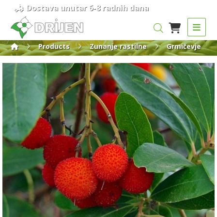
Dostava unutar 6-8 radnih dana
Products
Zunanje rastilne
Grmičevje