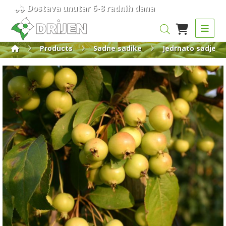
Dostava unutar 6-8 radnih dana
Products
Sadne sadike
Jedrnato sadje