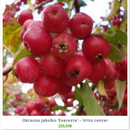
Okrasno jabolko ‘Evereste’ – Vrtni center
230,00
€