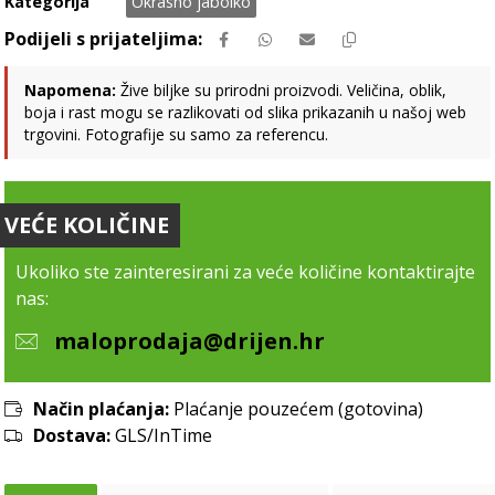
Kategorija
Okrasno jabolko
Napomena:
Žive biljke su prirodni proizvodi. Veličina, oblik,
boja i rast mogu se razlikovati od slika prikazanih u našoj web
trgovini. Fotografije su samo za referencu.
VEĆE KOLIČINE
Ukoliko ste zainteresirani za veće količine kontaktirajte
nas:
maloprodaja@drijen.hr
Način plaćanja:
Plaćanje pouzećem (gotovina)
Dostava:
GLS/InTime