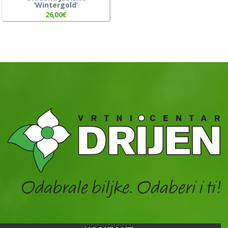
‘Wintergold’
26,00
€