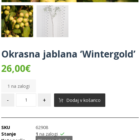
Okrasna jablana ‘Wintergold’
26,00
€
1 na zalogi
-
+
Dodaj v košarico
SKU
62908
Stanje
1
na zalogi