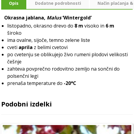
Opis
Dodatne podrobnosti
Način plaćanja &
Okrasna jablana,
Malus
‘Wintergold’
listopadno, okrasno drevo do
8 m
visoko in
6 m
široko
ima ovalne, sijoče, temno zelene liste
cveti
aprila
z belimi cvetovi
po cvetenju se oblikujejo živo rumeni plodovi velikosti
češnje
zahteva povprečno rodovitno zemljo na sončni do
polsenčni legi
prenaša temperature do
-20°C
Podobni izdelki