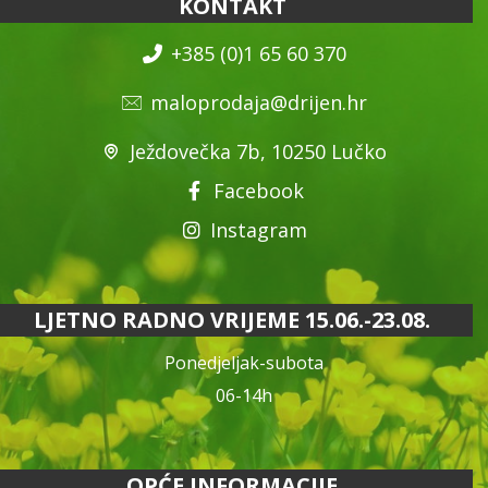
KONTAKT
+385 (0)1 65 60 370
maloprodaja@drijen.hr
Ježdovečka 7b, 10250 Lučko
Facebook
Instagram
LJETNO RADNO VRIJEME 15.06.-23.08.
Ponedjeljak-subota
06-14h
OPĆE INFORMACIJE