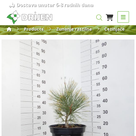
Dostava unutar 6-8 radnih dana
Products
Zunanje rastilne
Četinjače