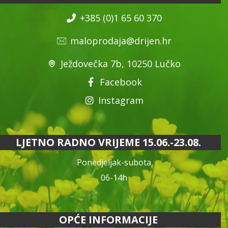
+385 (0)1 65 60 370
maloprodaja@drijen.hr
Ježdovečka 7b, 10250 Lučko
Facebook
Instagram
LJETNO RADNO VRIJEME 15.06.-23.08.
Ponedjeljak-subota
06-14h
OPĆE INFORMACIJE