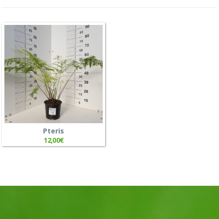
Pteris
12,00
€