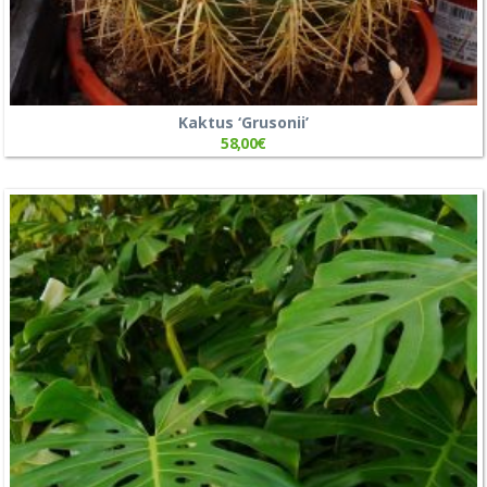
Kaktus ‘Grusonii’
58,00
€