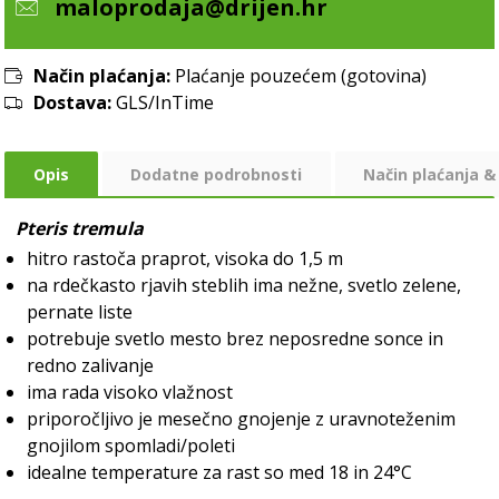
maloprodaja@drijen.hr
Način plaćanja:
Plaćanje pouzećem (gotovina)
Dostava:
GLS/InTime
Opis
Dodatne podrobnosti
Način plaćanja &
Pteris tremula
hitro rastoča praprot, visoka do 1,5 m
na rdečkasto rjavih steblih ima nežne, svetlo zelene,
pernate liste
potrebuje svetlo mesto brez neposredne sonce in
redno zalivanje
ima rada visoko vlažnost
priporočljivo je mesečno gnojenje z uravnoteženim
gnojilom spomladi/poleti
idealne temperature za rast so med 18 in 24°C