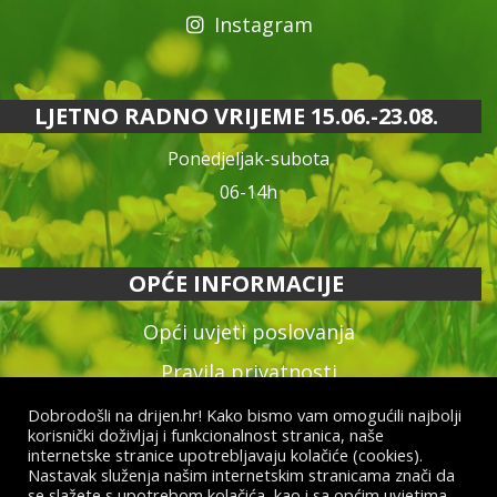
Instagram
LJETNO RADNO VRIJEME 15.06.-23.08.
Ponedjeljak-subota
06-14h
OPĆE INFORMACIJE
Opći uvjeti poslovanja
Pravila privatnosti
Reklamacija proizvoda
Dobrodošli na drijen.hr! Kako bismo vam omogućili najbolji
korisnički doživljaj i funkcionalnost stranica, naše
Način plaćanja & dostava
internetske stranice upotrebljavaju kolačiće (cookies).
Nastavak služenja našim internetskim stranicama znači da
Raskid ugovora
se slažete s upotrebom kolačića, kao i sa općim uvjetima