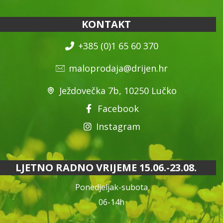
KONTAKT
+385 (0)1 65 60 370
maloprodaja@drijen.hr
Ježdovečka 7b, 10250 Lučko
Facebook
Instagram
LJETNO RADNO VRIJEME 15.06.-23.08.
Ponedjeljak-subota
06-14h