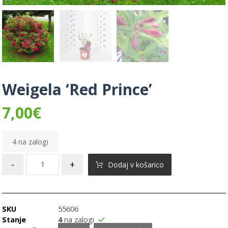
Weigela ‘Red Prince’
7,00
€
4 na zalogi
-
+
Dodaj v košarico
SKU
55606
Stanje
4
na zalogi