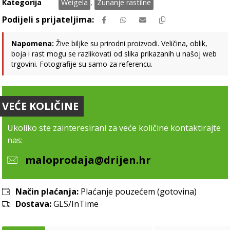
Kategorija
Weigela
,
Zunanje rastilne
Napomena:
Žive biljke su prirodni proizvodi. Veličina, oblik,
boja i rast mogu se razlikovati od slika prikazanih u našoj web
trgovini. Fotografije su samo za referencu.
VEĆE KOLIČINE
Ukoliko ste zainteresirani za veće količine kontaktirajte
nas:
maloprodaja@drijen.hr
Način plaćanja:
Plaćanje pouzećem (gotovina)
Dostava:
GLS/InTime