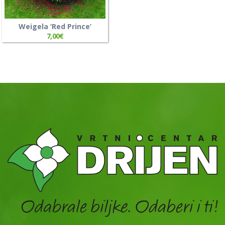
Weigela ‘Red Prince’
7,00
€