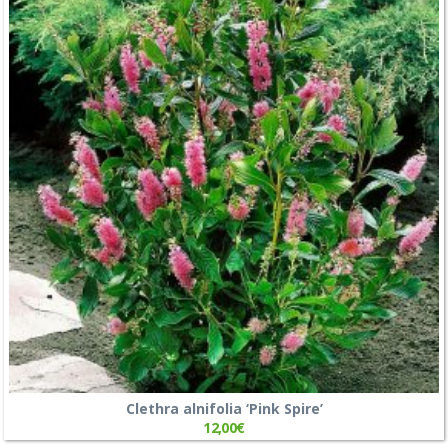
Clethra alnifolia ‘Pink Spire’
12,00
€