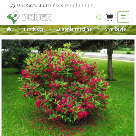
Dostava unutar 6-8 radnih dana
Products
Zunanje rastilne
Grmičevje