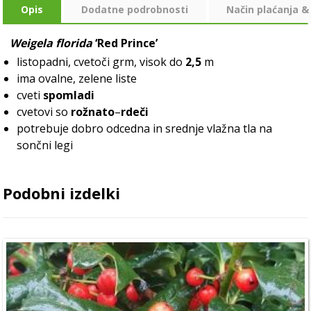
Opis
Dodatne podrobnosti
Način plaćanja &
Weigela florida
‘Red Prince’
listopadni, cvetoči grm, visok do
2,5
m
ima ovalne, zelene liste
cveti
spomladi
cvetovi so
rožnato
–
rdeči
potrebuje dobro odcedna in srednje vlažna tla na
sončni legi
Podobni izdelki