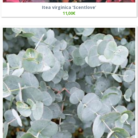
Itea virginica ‘Scentlove’
11,00
€