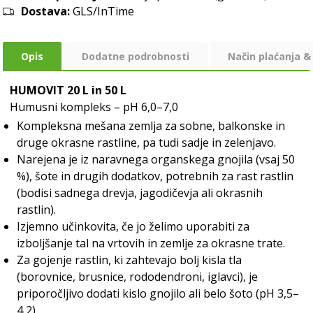
Dostava:
GLS/InTime
Opis
Dodatne podrobnosti
Način plaćanja &
HUMOVIT 20 L in 50 L
Humusni kompleks – pH 6,0–7,0
Kompleksna mešana zemlja za sobne, balkonske in
druge okrasne rastline, pa tudi sadje in zelenjavo.
Narejena je iz naravnega organskega gnojila (vsaj 50
%), šote in drugih dodatkov, potrebnih za rast rastlin
(bodisi sadnega drevja, jagodičevja ali okrasnih
rastlin).
Izjemno učinkovita, če jo želimo uporabiti za
izboljšanje tal na vrtovih in zemlje za okrasne trate.
Za gojenje rastlin, ki zahtevajo bolj kisla tla
(borovnice, brusnice, rododendroni, iglavci), je
priporočljivo dodati kislo gnojilo ali belo šoto (pH 3,5–
4,2).