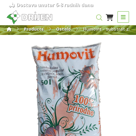
Dostava unutar 6-8 radnih dana
Products
Ostalo
Humovit - substrat za sa