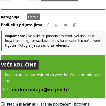
Kategorija
Ostalo
Napomena:
Žive biljke su prirodni proizvodi. Veličina, oblik,
boja i rast mogu se razlikovati od slika prikazanih u našoj web
trgovini. Fotografije su samo za referencu.
VEĆE KOLIČINE
Ukoliko ste zainteresirani za veće količine kontaktirajte
nas:
maloprodaja@drijen.hr
Način plaćanja:
Plaćanje pouzećem (gotovina)