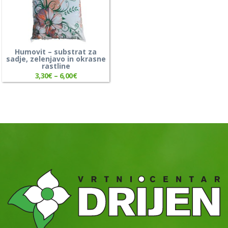
Humovit – substrat za
sadje, zelenjavo in okrasne
rastline
3,30
€
–
6,00
€