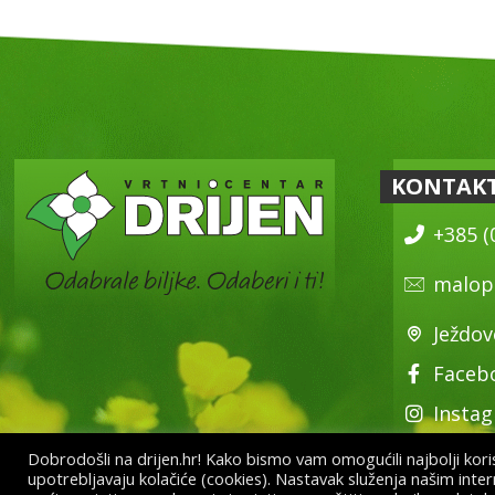
KONTAK
+385 (
malop
Ježdov
Faceb
Insta
Dobrodošli na drijen.hr! Kako bismo vam omogućili najbolji korisn
upotrebljavaju kolačiće (cookies). Nastavak služenja našim inte