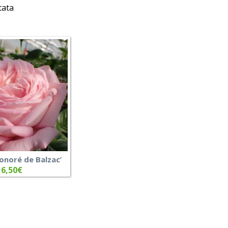
tata
Honoré de Balzac’
6,50
€