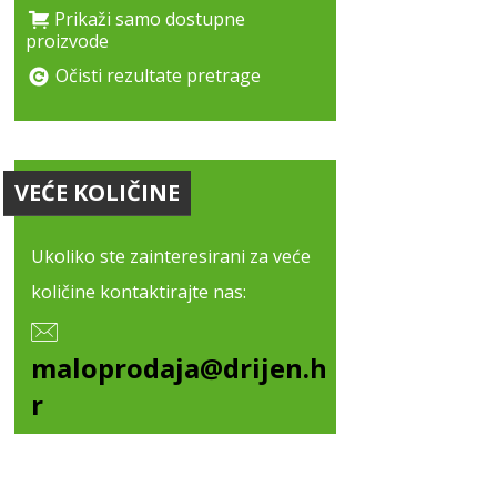
Prikaži samo dostupne
proizvode
Očisti rezultate pretrage
VEĆE KOLIČINE
Ukoliko ste zainteresirani za veće
količine kontaktirajte nas:
maloprodaja@drijen.h
r