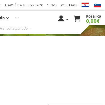
G
NAROČILA IN DOSTAVA
O NAS
KONTAKT
Košarica
alo
0,00
€