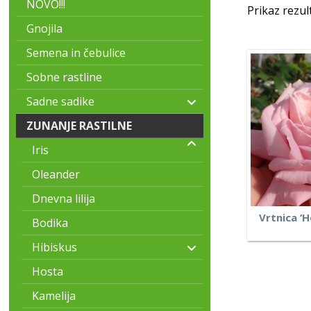
NOVO!!!
Prikaz rezul
Gnojila
Semena in čebulice
Sobne rastline
Sadne sadike
ZUNANJE RASTILNE
Iris
Oleander
Dnevna lilija
Vrtnica ‘
Bodika
Hibiskus
Hosta
Kamelija