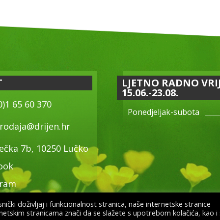
T
LJETNO RADNO VRI
15.06.-23.08.
0)1 65 60 370
Ponedjeljak-subota
rodaja@drijen.hr
ečka 7b, 10250 Lučko
ook
gram
ički doživljaj i funkcionalnost stranica, naše internetske stranice
rnetskim stranicama znači da se slažete s upotrebom kolačića, kao i