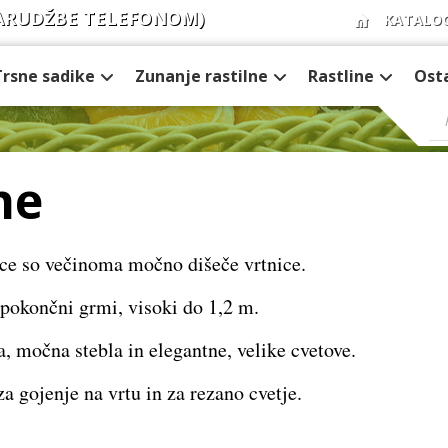
ARUDŽBE TELEFONOM)
KATALO
Trsne sadike
Zunanje rastilne
Rastline
Ost
ne
ice so večinoma močno dišeče vrtnice.
 pokončni grmi, visoki do 1,2 m.
, močna stebla in elegantne, velike cvetove.
za gojenje na vrtu in za rezano cvetje.