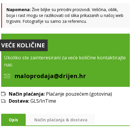
Napomena:
Žive biljke su prirodni proizvodi. Veličina, oblik,
boja i rast mogu se razlikovati od slika prikazanih u našoj web
trgovini. Fotografije su samo za referencu.
VEĆE KOLIČINE
Ukoliko ste zainteresirani za veće količine kontaktirajte
nas:
maloprodaja@drijen.hr
Način plaćanja:
Plaćanje pouzećem (gotovina)
Dostava:
GLS/InTime
Opis
Način plaćanja & dostava