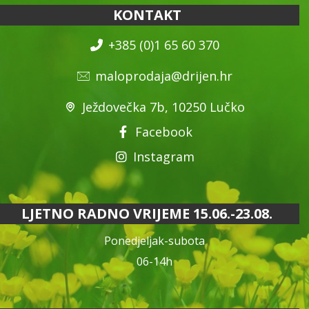
KONTAKT
+385 (0)1 65 60 370
maloprodaja@drijen.hr
Ježdovečka 7b, 10250 Lučko
Facebook
Instagram
LJETNO RADNO VRIJEME 15.06.-23.08.
Ponedjeljak-subota
06-14h