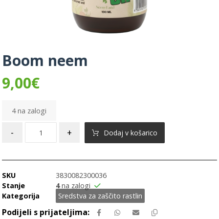
Boom neem
9,00
€
4 na zalogi
-
+
Dodaj v košarico
SKU
3830082300036
Stanje
4
na zalogi
Kategorija
Sredstva za zaščito rastlin