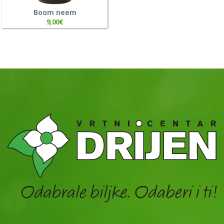
Boom neem
9,00
€