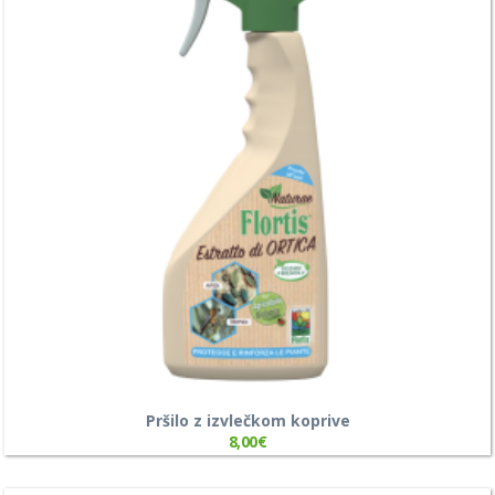
Pršilo z izvlečkom koprive
8,00
€