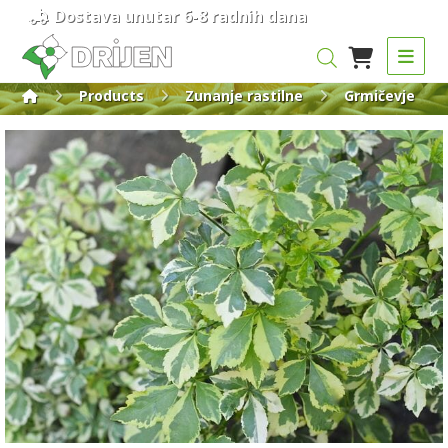
Dostava unutar 6-8 radnih dana
Products
Zunanje rastilne
Grmičevje