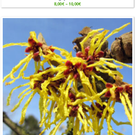
8,00
€
–
10,00
€