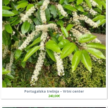
Portugalska trešnja – Vrtni center
240,00
€