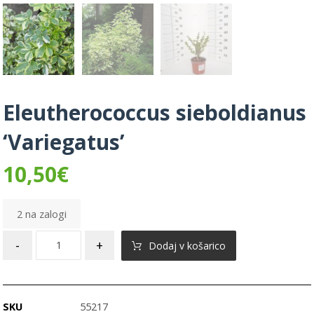
Eleutherococcus sieboldianus
‘Variegatus’
10,50
€
2 na zalogi
-
+
Dodaj v košarico
SKU
55217