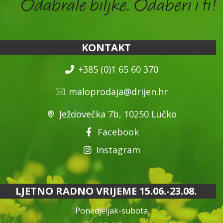
KONTAKT
+385 (0)1 65 60 370
maloprodaja@drijen.hr
Ježdovečka 7b, 10250 Lučko
Facebook
Instagram
LJETNO RADNO VRIJEME 15.06.-23.08.
Ponedjeljak-subota