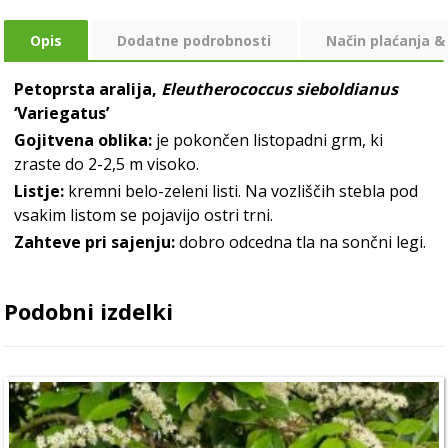
Opis
Dodatne podrobnosti
Način plaćanja &
Petoprsta aralija,
Eleutherococcus sieboldianus
‘Variegatus’
Gojitvena oblika:
je pokončen listopadni grm, ki
zraste do 2-2,5 m visoko.
Listje:
kremni belo-zeleni listi. Na vozliščih stebla pod
vsakim listom se pojavijo ostri trni.
Zahteve pri sajenju:
dobro odcedna tla na sončni legi.
Podobni izdelki