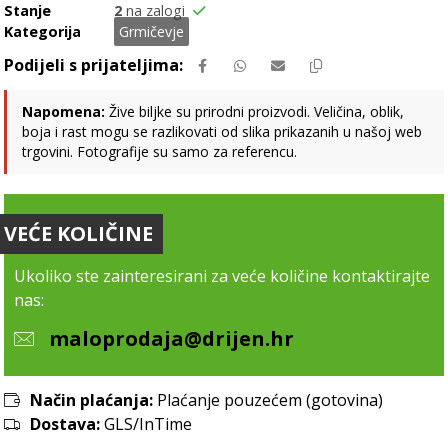
Stanje
2
na zalogi
Kategorija
Grmičevje
Napomena:
Žive biljke su prirodni proizvodi. Veličina, oblik,
boja i rast mogu se razlikovati od slika prikazanih u našoj web
trgovini. Fotografije su samo za referencu.
VEĆE KOLIČINE
Ukoliko ste zainteresirani za veće količine kontaktirajte
nas:
maloprodaja@drijen.hr
Način plaćanja:
Plaćanje pouzećem (gotovina)
Dostava:
GLS/InTime