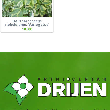
Eleutherococcus
sieboldianus ‘Variegatus’
10,50
€