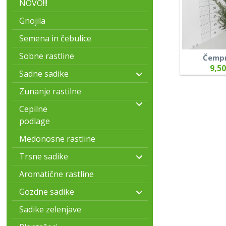
NOVO!!!
Gnojila
Semena in čebulice
Sobne rastline
Čempr
9,50
Sadne sadike
Zunanje rastilne
Cepilne
podlage
Medonosne rastline
Trsne sadike
Aromatične rastline
Gozdne sadike
Sadike zelenjave