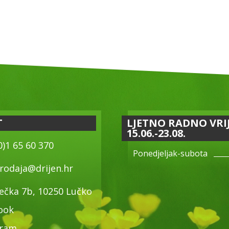
T
LJETNO RADNO VRI
15.06.-23.08.
0)1 65 60 370
Ponedjeljak-subota
rodaja@drijen.hr
ečka 7b, 10250 Lučko
ook
gram