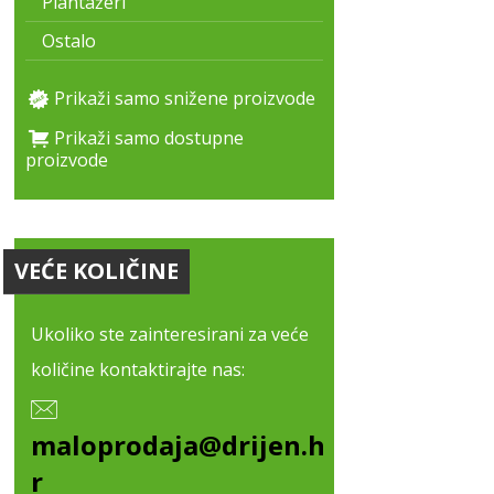
Plantažeri
Ostalo
Prikaži samo snižene proizvode
Prikaži samo dostupne
proizvode
VEĆE KOLIČINE
Ukoliko ste zainteresirani za veće
količine kontaktirajte nas:
maloprodaja@drijen.h
r