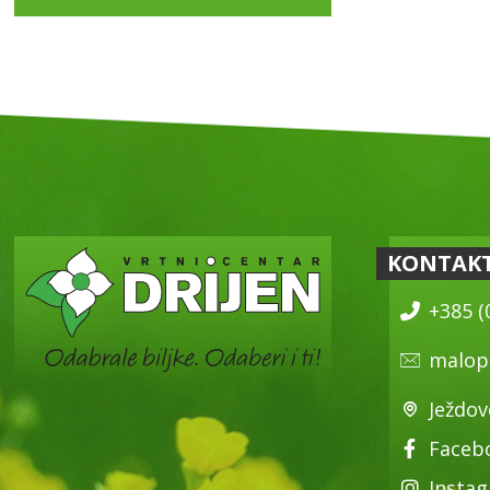
KONTAK
+385 (
malop
Ježdov
Faceb
Insta