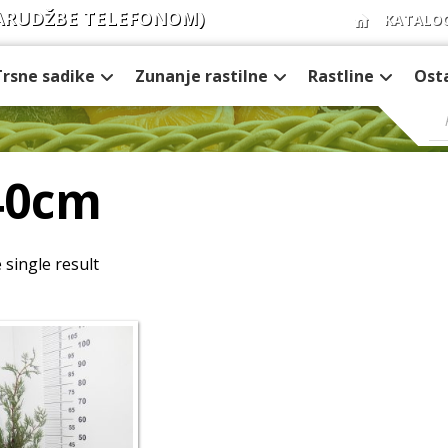
ARUDŽBE TELEFONOM)
KATALO
Trsne sadike
Zunanje rastilne
Rastline
Ost
40cm
single result