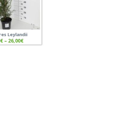
es Leylandii
€
–
26,00
€