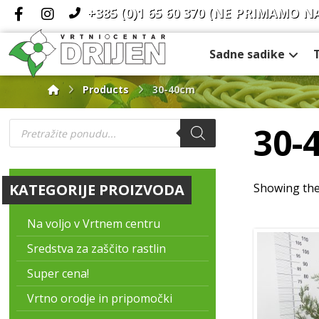
+385 (0)1 65 60 370
(NE PRIMAMO N
Sadne sadike
Products
30-40cm
30-
KATEGORIJE PROIZVODA
Showing the 
Na voljo v Vrtnem centru
Sredstva za zaščito rastlin
Super cena!
Vrtno orodje in pripomočki