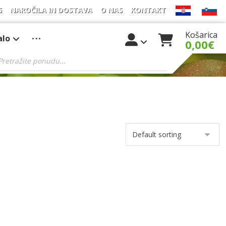
G
NAROČILA IN DOSTAVA
O NAS
KONTAKT
Košarica
alo
0,00
€