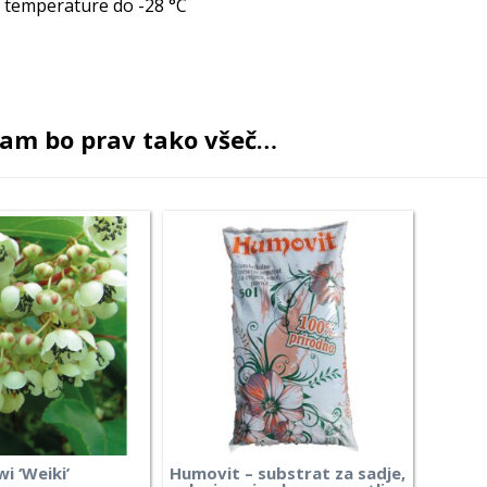
 temperature do -28 °C
am bo prav tako všeč…
wi ‘Weiki’
Humovit – substrat za sadje,