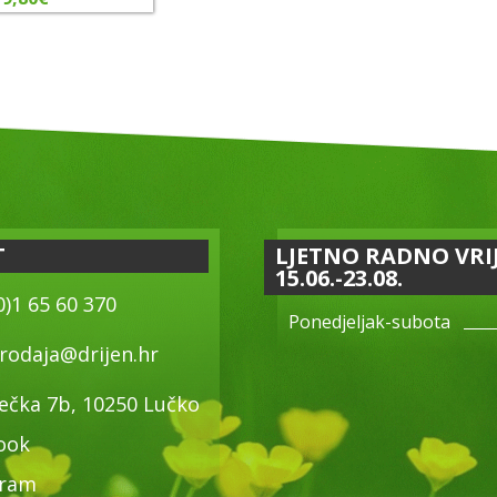
T
LJETNO RADNO VRI
15.06.-23.08.
0)1 65 60 370
Ponedjeljak-subota
rodaja@drijen.hr
ečka 7b, 10250 Lučko
ook
gram