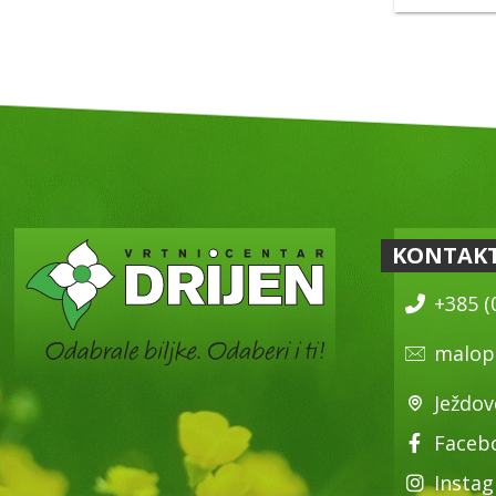
KONTAK
+385 (
malop
Ježdov
Faceb
Insta