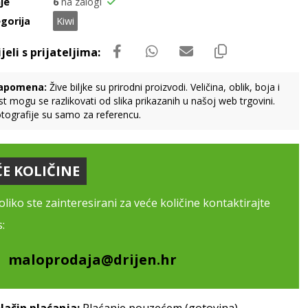
je
6
na zalogi
gorija
Kiwi
apomena:
Žive biljke su prirodni proizvodi. Veličina, oblik, boja i
st mogu se razlikovati od slika prikazanih u našoj web trgovini.
tografije su samo za referencu.
ĆE KOLIČINE
liko ste zainteresirani za veće količine kontaktirajte
:
maloprodaja@drijen.hr