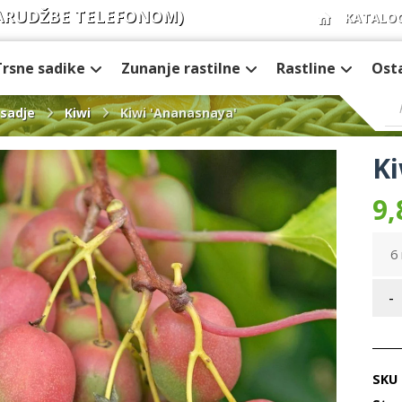
ARUDŽBE TELEFONOM)
KATALO
Trsne sadike
Zunanje rastilne
Rastline
Ost
sadje
Kiwi
Kiwi 'Ananasnaya'
Ki
9,
6 
-
SKU