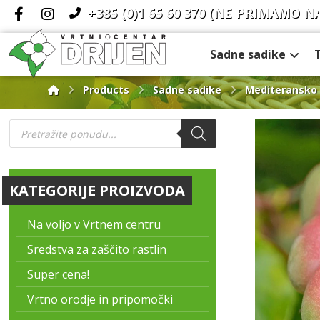
+385 (0)1 65 60 370
(NE PRIMAMO N
Sadne sadike
Products
Sadne sadike
Mediteransko 
KATEGORIJE PROIZVODA
Na voljo v Vrtnem centru
Sredstva za zaščito rastlin
Super cena!
Vrtno orodje in pripomočki