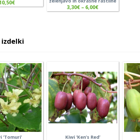
zelenjavo in okrasne rastline
10,50
€
3,30
€
–
6,00
€
izdelki
i ‘Tomuri’
Kiwi ‘Ken’s Red’