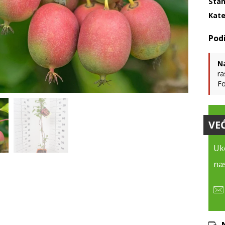
Stan
Kate
N
ra
Fo
VE
Uko
nas