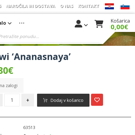
G
NAROČILA IN DOSTAVA
O NAS
KONTAKT
Košarica
alo
0,00
€
wi ‘Ananasnaya’
80
€
na zalogi
+
Dodaj v košarico
63513