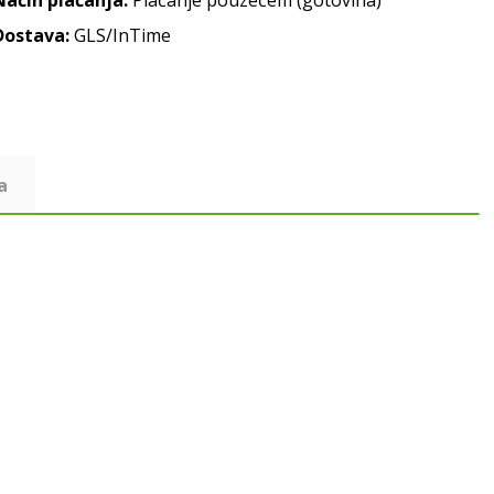
Način plaćanja:
Plaćanje pouzećem (gotovina)
Dostava:
GLS/InTime
a