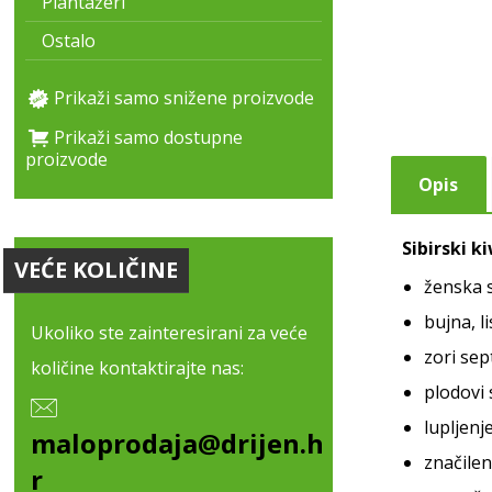
Plantažeri
Ostalo
Prikaži samo snižene proizvode
Prikaži samo dostupne
proizvode
Opis
Sibirski k
VEĆE KOLIČINE
ženska s
bujna, l
Ukoliko ste zainteresirani za veće
zori se
količine kontaktirajte nas:
plodovi 
lupljenj
maloprodaja@drijen.h
značile
r