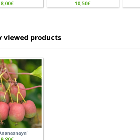
8,00
€
10,50
€
y viewed products
‘Ananasnaya’
9,80
€