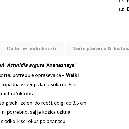
Dodatne podrobnosti
Način plaćanja & dostav
iwi,
Actinidia arguta
‘Ananasnaya’
orta, potrebuje opraševalca –
Weiki
istopadna vzpenjavka, visoka do 9 m
ptembra/oktobra
so gladki, zeleni do rdeči, dolgi do 3,5 cm
e ni potrebno, saj je kožica užitna
n sladko-kisel okus po ananasu