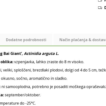
Dodatne podrobnosti
Način plaćanja & dostav
g Bai Giant’,
Actinidia arguta L.
oblika:
vzpenjavka, lahko zraste do 8 m visoko.
, veliki, sploščeni, brezdlaki plodovi, dolgi od 4 do 5 cm, težk
 okusno, sočno, aromatično in sladko.
:
ni samooplodna, potrebno je posaditi moškega opraševalca
a:
september/oktober.
mperature do -25°C.