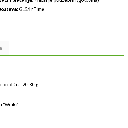
Način plaćanja:
Plaćanje pouzećem (gotovina)
Dostava:
GLS/InTime
a
i približno 20-30 g.
 “Weiki”.