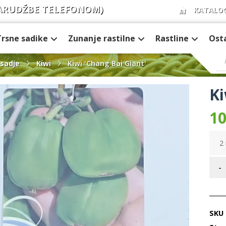
ARUDŽBE TELEFONOM)
KATALO
Trsne sadike
Zunanje rastilne
Rastline
Ost
sadje
Kiwi
Kiwi 'Chang Bai Giant'
Ki
10
2 
-
SKU