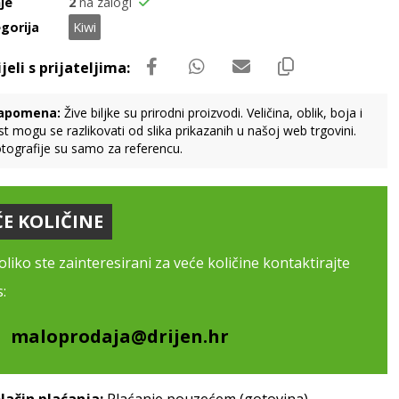
je
2
na zalogi
gorija
Kiwi
apomena:
Žive biljke su prirodni proizvodi. Veličina, oblik, boja i
st mogu se razlikovati od slika prikazanih u našoj web trgovini.
tografije su samo za referencu.
ĆE KOLIČINE
liko ste zainteresirani za veće količine kontaktirajte
:
maloprodaja@drijen.hr