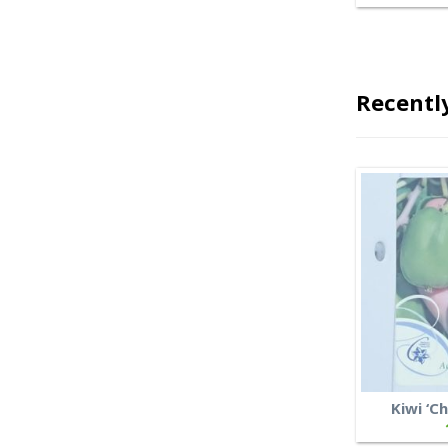
Recentl
Kiwi ‘C