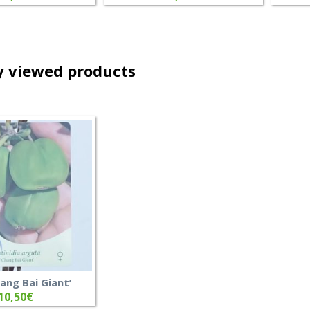
y viewed products
hang Bai Giant’
10,50
€