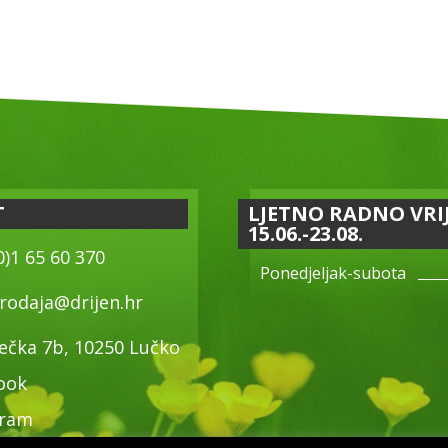
T
LJETNO RADNO VRI
15.06.-23.08.
0)1 65 60 370
Ponedjeljak-subota
rodaja@drijen.hr
ečka 7b, 10250 Lučko
ook
gram