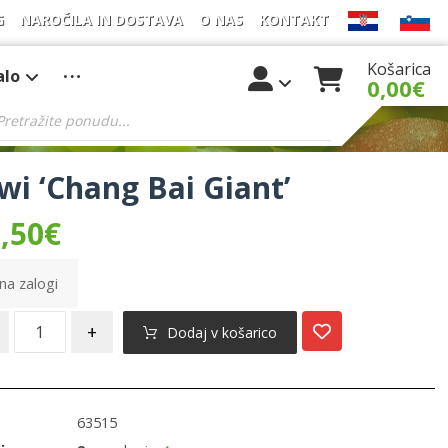
G
NAROČILA IN DOSTAVA
O NAS
KONTAKT
Košarica
alo
0,00
€
wi ‘Chang Bai Giant’
,50
€
na zalogi
+
Dodaj v košarico
63515