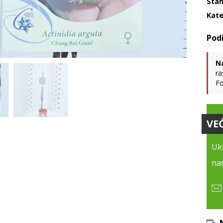
Stan
Kate
N
ra
Fo
VE
Uko
nas