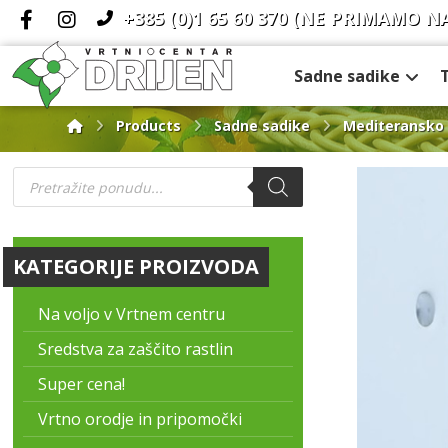
+385 (0)1 65 60 370
(NE PRIMAMO N
Sadne sadike
Products
Sadne sadike
Mediteransko 
KATEGORIJE PROIZVODA
Na voljo v Vrtnem centru
Sredstva za zaščito rastlin
Super cena!
Vrtno orodje in pripomočki