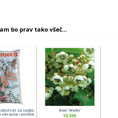
am bo prav tako všeč…
ubstrat za sadje,
Kiwi ‘Weiki’
n okrasne rastline
10,50
€