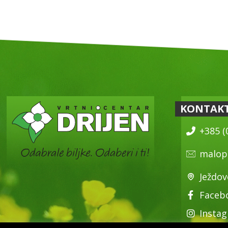
KONTAK
+385 (
malop
Ježdov
Faceb
Insta