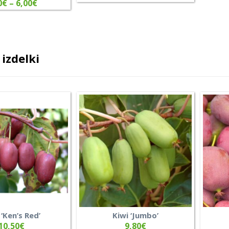
0
€
–
6,00
€
izdelki
 ‘Ken’s Red’
Kiwi ‘Jumbo’
10,50
€
9,80
€