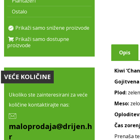
Plantažeri
Ostalo
Prikaži samo snižene proizvode
Prikaži samo dostupne
proizvode
Opis
Kiwi ‘Chan
VEĆE KOLIČINE
Gojitvena 
Plod:
zeleni
Ukoliko ste zainteresirani za veće
Meso:
zelo
količine kontaktirajte nas:
Oploditev
maloprodaja@drijen.h
Čas zorenj
r
Prenaša te